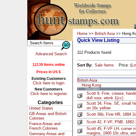
Home
>>
British Asia
>> Hong K
Quick View Listing
112 Products found
Advanced Search
12139 Items online
Sort By:
Sale Items
Price: (
L
Prices in US $
Existing Customers
British Asia
Click here to login
Hong Kong
New Customers
Description
Scott 9, Fine, crease, han
Click here to register
dull rose, wtmk 1(cc)
Categories
Scott 34, Fine, SE, small hi
on 16c yellow
United States
GB-Areas and British
Scott 36b, Fine HR, 1884 2
Colonies
Scott 42, F-VF, PNB, 1882-1
France-Areas and
French Colonies
Scott 45, F-VF LH, corner ma
margins, 1900 10c ultra, wt
Germany-Areas and