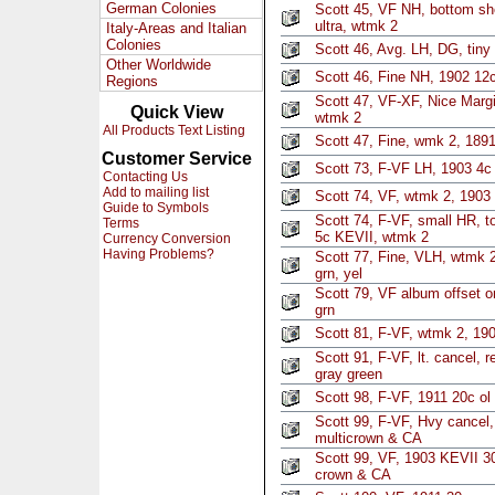
German Colonies
Scott 45, VF NH, bottom sh
ultra, wtmk 2
Italy-Areas and Italian
Colonies
Scott 46, Avg. LH, DG, tiny
Other Worldwide
Scott 46, Fine NH, 1902 12
Regions
Scott 47, VF-XF, Nice Marg
Quick View
wtmk 2
All Products Text Listing
Scott 47, Fine, wmk 2, 1891
Customer Service
Scott 73, F-VF LH, 1903 4c 
Contacting Us
Add to mailing list
Scott 74, VF, wtmk 2, 1903 
Guide to Symbols
Scott 74, F-VF, small HR, 
Terms
5c KEVII, wtmk 2
Currency Conversion
Having Problems?
Scott 77, Fine, VLH, wtmk 2
grn, yel
Scott 79, VF album offset o
grn
Scott 81, F-VF, wtmk 2, 1903
Scott 91, F-VF, lt. cancel, 
gray green
Scott 98, F-VF, 1911 20c ol 
Scott 99, F-VF, Hvy cancel
multicrown & CA
Scott 99, VF, 1903 KEVII 3
crown & CA