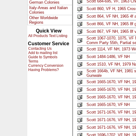
Scott 684-695, VF, 1963 Ch
German Colonies
Italy-Areas and Italian
Scott 860, VF H, 1965 Cros
Colonies
Scott 864, VF NH, 1965 4f 
Other Worldwide
Regions
Scott 866, VF NH, 1965 8f 
Quick View
Scott 867, VF NH, 1965 8f v
All Products Text Listing
Scott 1067-1070, 1075, VF N
Comm Party 55th, Partial se
Customer Service
Contacting Us
Scott 1114, VF NH, 1973 W
Add to mailing list
Scott 1484-1486, VF NH
Guide to Symbols
Terms
Scott 1510, VF NH, 1979 N
Currency Conversion
Having Problems?
Scott 1664b, VF NH, 1981 st
Gunwale
Scott 1665-1670, VF NH, 19
Scott 1665-1670, VF NH, 19
Scott 1665-1670, VF NH, 19
Scott 1665-1670, VF NH
Scott 1671-1676, VF NH, 19
Scott 1671-1676, VF NH, 19
Scott 1671-1676, VF NH, 19
Scott 1696-1702, VF NH, 19