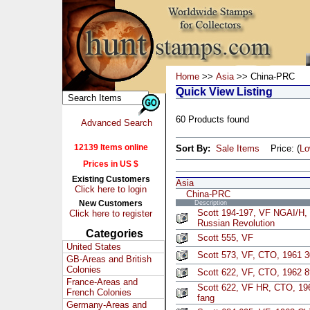
Home
>>
Asia
>> China-PRC
Quick View Listing
60 Products found
Advanced Search
12139 Items online
Sort By:
Sale Items
Price: (
L
Prices in US $
Existing Customers
Asia
Click here to login
China-PRC
New Customers
Description
Scott 194-197, VF NGAI/H, 
Click here to register
Russian Revolution
Categories
Scott 555, VF
United States
Scott 573, VF, CTO, 1961 30
GB-Areas and British
Colonies
Scott 622, VF, CTO, 1962 8f
France-Areas and
Scott 622, VF HR, CTO, 196
French Colonies
fang
Germany-Areas and